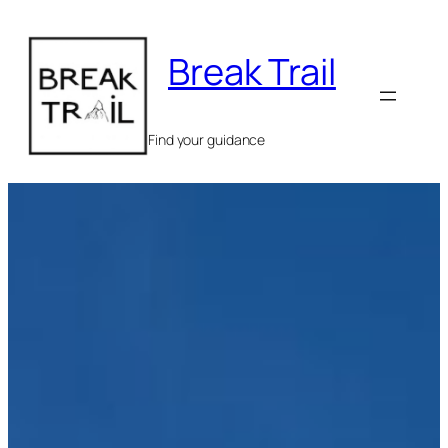
Ga
naar
Break Trail
de
inhoud
Find your guidance